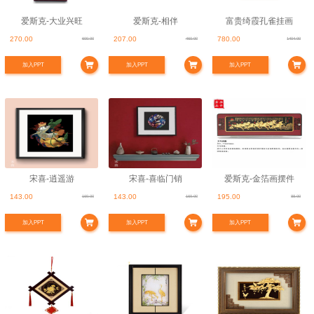
爱斯克-大业兴旺
爱斯克-相伴
富贵绮霞孔雀挂画
270.00
207.00
780.00
600.00
460.00
1404.00
加入PPT
加入PPT
加入PPT
宋喜-逍遥游
宋喜-喜临⻔销
爱斯克-金箔画摆件
143.00
143.00
195.00
169.00
169.00
88.00
加入PPT
加入PPT
加入PPT