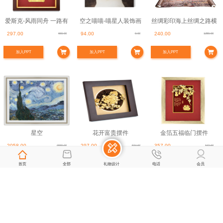
爱斯克-风雨同舟 一路有
空之喵喵-喵星人装饰画
丝绸彩印海上丝绸之路横
297.00
94.00
240.00
660.00
0.00
1280.00
你
轴画
加入PPT
加入PPT
加入PPT
星空
花开富贵摆件
金箔五福临门摆件
2058.00
297.00
357.00
2980.00
534.60
642.60
加入PPT
首页
全部
加入PPT
礼物设计
电话
加入PPT
会员