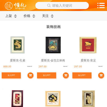
请输入关键词
上架
价格
关注
装饰挂画
爱斯克-孔雀
爱斯克-金箔立体画
爱斯克-富足
869.00
297.00
297.00
1930.00
660.00
660.00
加入PPT
加入PPT
加入PPT