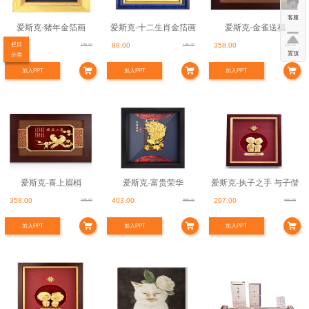
客服
爱斯克-猪年金箔画
爱斯克-十二生肖金箔画
爱斯克-金雀送福
栏目
88.00
88.00
358.00
195.00
195.00
795.00
置顶
分类
加入PPT
加入PPT
加入PPT
爱斯克-喜上眉梢
爱斯克-富贵荣华
爱斯克-执子之手 与子偕
358.00
403.00
297.00
795.00
895.00
660.00
老
加入PPT
加入PPT
加入PPT