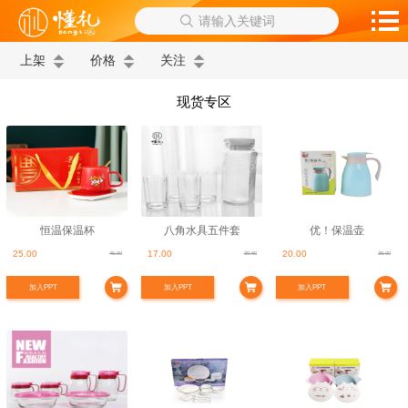
请输入关键词
上架
价格
关注
现货专区
恒温保温杯
八角水具五件套
优！保温壶
25.00
17.00
20.00
45.00
30.60
36.00
加入PPT
加入PPT
加入PPT